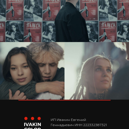
ИП Ивакин Евгений
Геннадьевич ИНН 222332387321