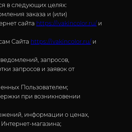
 в следующих целях:
ления заказа и (или)
ернет сайта
https://ivakincolor.ru/
и
сам Сайта
https://ivakincolor.ru/
и
ведомлений, запросов,
тки запросов и заявок от
ленных Пользователем;
держки при возникновении
ожений, информации о ценах,
 Интернет-магазина;