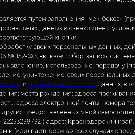
и оператора в отношении обработки персо
ется путем заполнения «чек-бокса» (прос
персональных данных и ознакомлен с услов
соответствующей кнопки.
работку своих персональных данных, дей
06 № 152-ФЗ, включая: сбор, запись, систем
), извлечение, использование, передачу (пр
аление, уничтожение, своих персональных
olor.ru/
и
https://lk.ivakincolor.ru/
данных, в т
ождения; места рождения; адреса проживани
ость;
адреса электронной почты; номера тел
 других предоставленных мной самостоятел
222332387321) адрес: Краснодарский край, с
ам и (или) партнерам во всех случаях опре