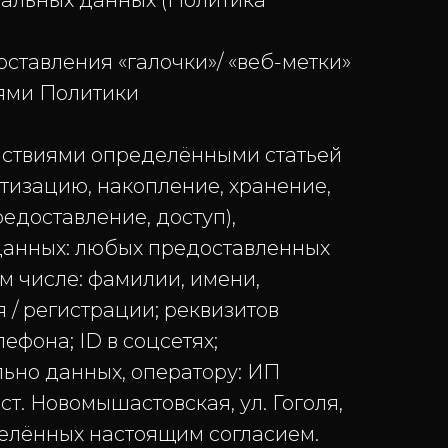
нальных данных (Политика
тавления «галочки»/ «веб-метки»
иями Политики
ствиями определёнными статьей
атизацию, накопление, хранение,
едоставление, доступ),
 данных: любых предоставленных
ом числе: фамилии, имени,
я / регистрации;
реквизитов
ефона; ID в соцсетях;
ьно данных, оператору: ИП
т. Новомышастовская, ул. Гоголя,
делённых настоящим согласием.