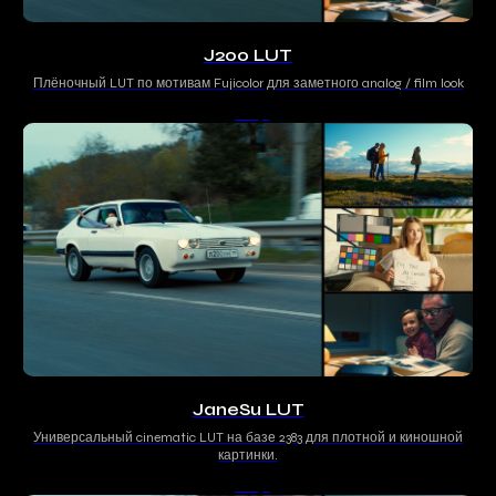
J200 LUT
Плёночный LUT по мотивам Fujicolor для заметного analog / film look
500
р.
JaneSu LUT
Универсальный cinematic LUT на базе 2383 для плотной и киношной
картинки.
500
р.