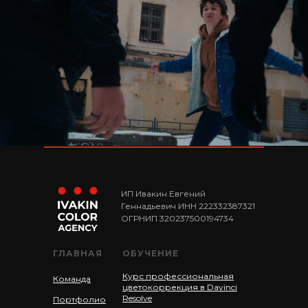
ИП Ивакин Евгений
Геннадьевич ИНН 222332387321
ОГРНИП 320237500194734
ГЛАВНАЯ
ОБУЧЕНИЕ
Курс профессиональная
Команда
цветокоррекция в Davinci
Resolve
Портфолио