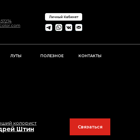
Личный Кабинет
57274
ncolor.com
ЛУТЫ
ПОЛЕЗНОЕ
КОНТАКТЫ
рший колорист
Связаться
дрей Штин