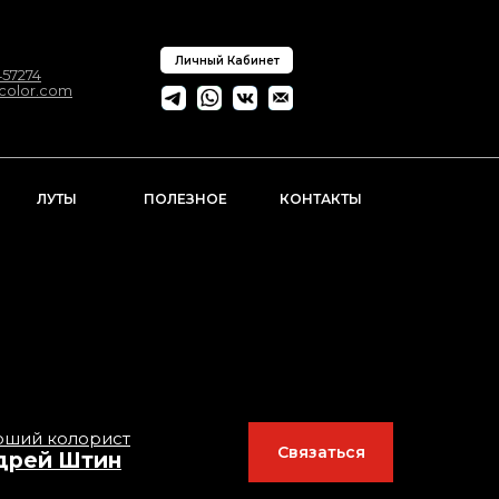
Личный Кабинет
57274
ncolor.com
ЛУТЫ
ПОЛЕЗНОЕ
КОНТАКТЫ
рший колорист
Связаться
дрей Штин