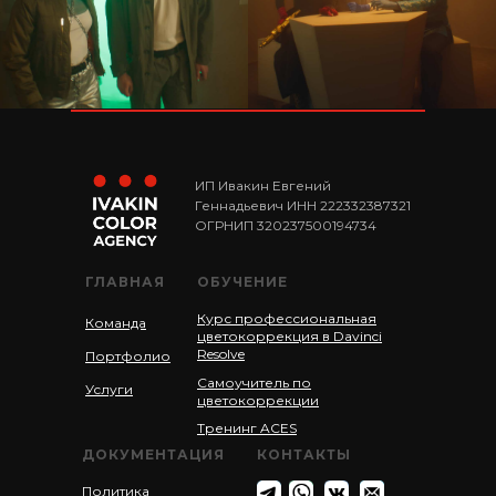
ИП Ивакин Евгений
Геннадьевич ИНН 222332387321
ОГРНИП 320237500194734
ГЛАВНАЯ
ОБУЧЕНИЕ
Курс профессиональная
Команда
цветокоррекция в Davinci
Resolve
Портфолио
Самоучитель по
Услуги
цветокоррекции
Тренинг ACES
ДОКУМЕНТАЦИЯ
КОНТАКТЫ
Политика