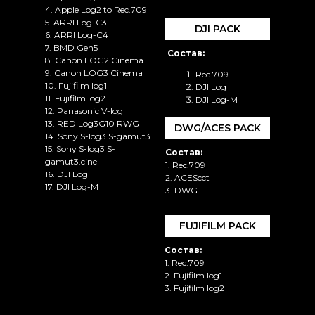
4. Apple Log2 to Rec.709
5. ARRI Log-C3
DJI PACK
6. ARRI Log-C4
7. BMD Gen5
Состав:
8. Canon LOG2 Cinema
9. Canon LOG3 Cinema
Rec 709
10. Fujifilm log1
DJI Log
11. Fujifilm log2
DJI Log-M
12. Panasonic V-log
13. RED Log3G10 RWG
DWG/ACES PACK
14. Sony S-log3 S-gamut3
15. Sony S-log3 S-
Состав:
gamut3.cine
1. Rec.709
16. DJI Log
2. ACEScct
17. DJI Log-M
3. DWG
FUJIFILM PACK
Состав:
1. Rec.709
2. Fujifilm log1
3. Fujifilm log2