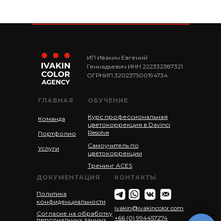
ИП Ивакин Евгений
Геннадьевич ИНН 222332387321
ОГРНИП 320237500194734
ГЛАВНАЯ
ОБУЧЕНИЕ
Курс профессиональная
Команда
цветокоррекция в Davinci
Resolve
Портфолио
Самоучитель по
Услуги
цветокоррекции
Тренинг ACES
ДОКУМЕНТАЦИЯ
КОНТАКТЫ
Политика
конфиденциальности
ivakin@ivakincolor.com
Согласие на обработку
+66 (0) 994457274
персональных данных