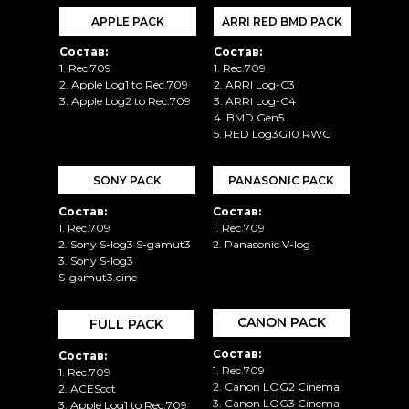
APPLE PACK
ARRI RED BMD PACK
Состав:
Состав:
1. Rec.709
1. Rec.709
2. Apple Log1 to Rec.709
2. ARRI Log-C3
3. Apple Log2 to Rec.709
3. ARRI Log-C4
4. BMD Gen5
5. RED Log3G10 RWG
SONY PACK
PANASONIC PACK
Состав:
Состав:
1. Rec.709
1. Rec.709
2. Sony S-log3 S-gamut3
2. Panasonic V-log
3. Sony S-log3
S-gamut3.cine
CANON PACK
FULL PACK
Состав:
Состав:
1. Rec.709
1. Rec.709
2. Canon LOG2 Cinema
2. ACEScct
3. Canon LOG3 Cinema
3. Apple Log1 to Rec.709