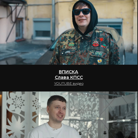
ВПИСКА
Папич
YOUTUBE видео
ВПИСКА
Литвин
YOUTUBE видео