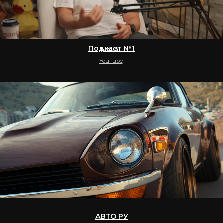
ИЛЬЯ СОБОЛЕВ
скетч
НАМ ДОВЕРЯЮТ
ВПИСКА
2,45 млн подписчиков
«
Вписка
» — авторское шоу на ютубе. Его создали
в 2017 году музыкальные журналисты Николай
Редькин и Василий Трунов
ПРИЯТНЫЙ ИЛЬДАР
4,08 млн подписчиков
Видеоблогер, набравший популярность, критикуя
неудачные ролики на youtube и высмеивая
популярные телешоу.