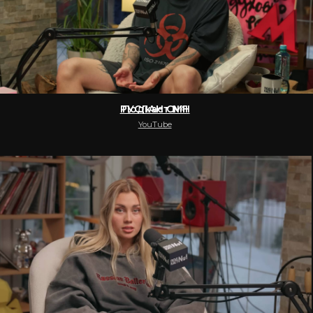
Подкаст №1
Navai
YouTube
АВТО РУ
рекламное видео