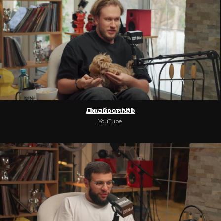
Подкаст №1 Эльдар Джарахов
YouTube
АВТО.РУ
рекламное видео